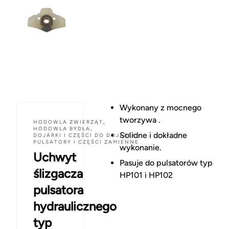
Wykonany z mocnego
tworzywa .
HODOWLA ZWIERZĄT
,
HODOWLA BYDŁA
,
Solidne i dokładne
DOJARKI I CZĘŚCI DO DOJAREK
,
PULSATORY I CZĘŚCI ZAMIENNE
wykonanie.
Uchwyt
Pasuje do pulsatorów typ
ślizgacza
HP101 i HP102
pulsatora
hydraulicznego
typ