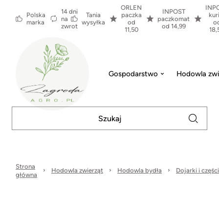
ORLEN
INP
14 dni
INPOST
Polska
Tania
paczka
kur
na
paczkomat
marka
wysyłka
od
o
zwrot
od 14,99
11,50
18,
Gospodarstwo
Hodowla zwi
Strona
Hodowla zwierząt
Hodowla bydła
Dojarki i częśc
główna