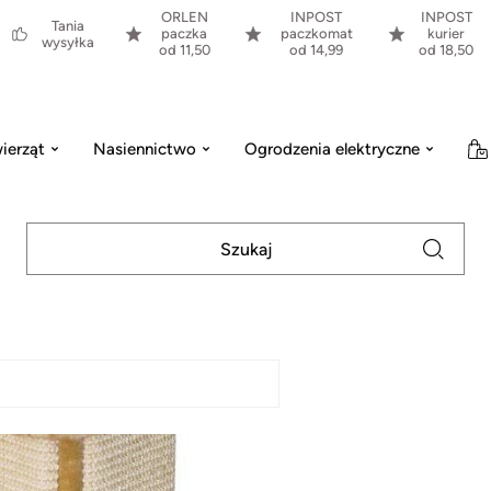
ORLEN
INPOST
INPOST
Tania
paczka
paczkomat
kurier
wysyłka
od 11,50
od 14,99
od 18,50
ierząt
Nasiennictwo
Ogrodzenia elektryczne