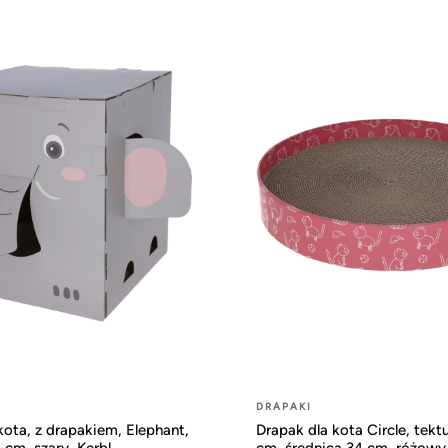
DRAPAKI
ota, z drapakiem, Elephant,
Drapak dla kota Circle, tekt
 cm, szary, Kerbl
cm, średnica 34 cm, różowy,