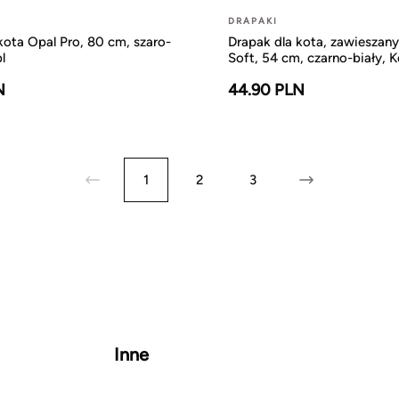
DRAPAKI
kota Opal Pro, 80 cm, szaro-
Drapak dla kota, zawieszany,
l
Soft, 54 cm, czarno-biały, K
N
44.90 PLN
1
2
3
Inne