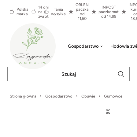
ORLEN
INP
14 dni
INPOST
Polska
Tania
paczka
kur
na
paczkomat
marka
wysyłka
od
o
zwrot
od 14,99
11,50
18,
Gospodarstwo
Hodowla zwi
Strona główna
Gospodarstwo
Obuwie
Gumowce