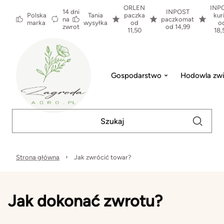
ORLEN
INP
14 dni
INPOST
Polska
Tania
paczka
kur
na
paczkomat
marka
wysyłka
od
o
zwrot
od 14,99
11,50
18,
Gospodarstwo
Hodowla zwi
Strona główna
Jak zwrócić towar?
Jak dokonać zwrotu?