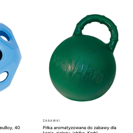
ZABAWKI
HeuBoy, 40
Piłka aromatyzowana do zabawy dla
konia, zielony, jabłko, Kerbl