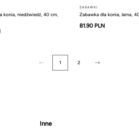
ZABAWKI
 konia, niedźwiedź, 40 cm,
Zabawka dla konia, lama, 40
81.90 PLN
N
1
2
Inne