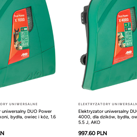
TORY UNIWERSALNE
ELEKTRYZATORY UNIWERSAL
or uniwersalny DUO Power
Elektryzator uniwersalny D
oni, bydła, owiec i kóz, 1.6
4000, dla dzików, bydła, ow
5.5 J, AKO
LN
997.60 PLN