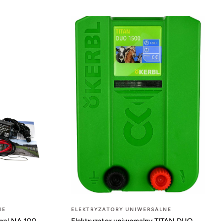
NE
ELEKTRYZATORY UNIWERSALNE
rral NA 100
Elektryzator uniwersalny TITAN DUO