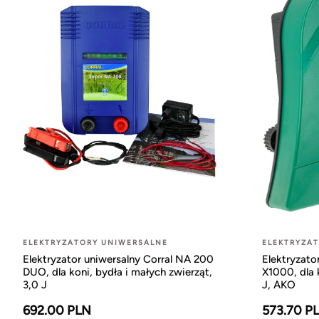
ELEKTRYZATORY UNIWERSALNE
ELEKTRYZA
Elektryzator uniwersalny Corral NA 200
Elektryzat
DUO, dla koni, bydła i małych zwierząt,
X1000, dla k
3,0 J
J, AKO
692.00 PLN
573.70 P