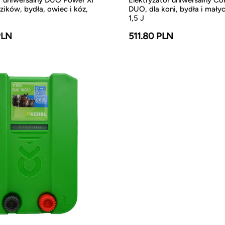
zików, bydła, owiec i kóz,
DUO, dla koni, bydła i małyc
1,5 J
PLN
511.80 PLN