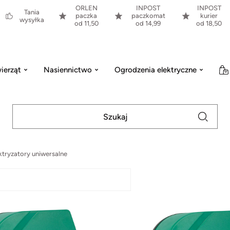
ORLEN
INPOST
INPOST
Tania
paczka
paczkomat
kurier
wysyłka
od 11,50
od 14,99
od 18,50
ierząt
Nasiennictwo
Ogrodzenia elektryczne
ktryzatory uniwersalne