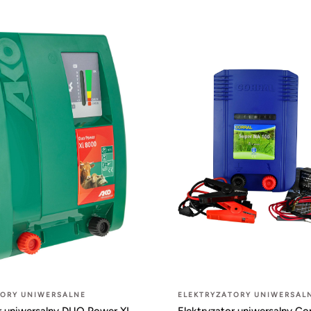
TORY UNIWERSALNE
ELEKTRYZATORY UNIWERSAL
r uniwersalny DUO Power XI
Elektryzator uniwersalny Co