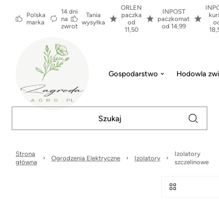
ORLEN
INP
14 dni
INPOST
Polska
Tania
paczka
kur
na
paczkomat
marka
wysyłka
od
o
zwrot
od 14,99
11,50
18,
Gospodarstwo
Hodowla zwi
Strona
Izolatory
Ogrodzenia Elektryczne
Izolatory
główna
szczelinowe