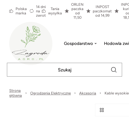
ORLEN
INP
14 dni
INPOST
Polska
Tania
paczka
kur
na
paczkomat
marka
wysyłka
od
o
zwrot
od 14,99
11,50
18,
Gospodarstwo
Hodowla zwi
Strona
Ogrodzenia Elektryczne
Akcesoria
Kable wysokie
główna