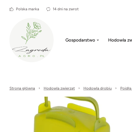
Polska marka
14 dni na zwrot
Gospodarstwo
Hodowla zw
Strona główna
Hodowla zwierząt
Hodowla drobiu
Poidła