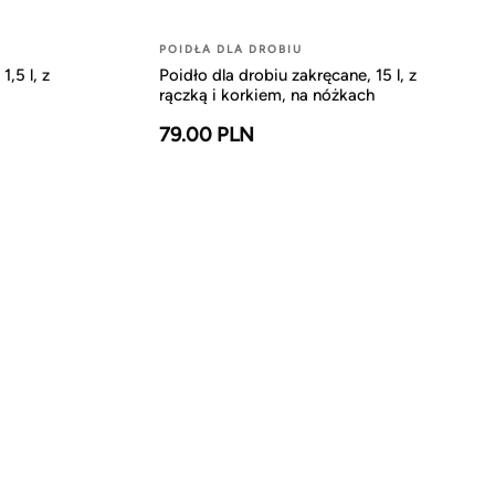
POIDŁA DLA DROBIU
1,5 l, z
Poidło dla drobiu zakręcane, 15 l, z
rączką i korkiem, na nóżkach
79.00 PLN