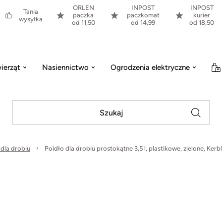
ORLEN
INPOST
INPOST
Tania
paczka
paczkomat
kurier
wysyłka
od 11,50
od 14,99
od 18,50
ierząt
Nasiennictwo
Ogrodzenia elektryczne
 dla drobiu
Poidło dla drobiu prostokątne 3,5 l, plastikowe, zielone, Kerbl