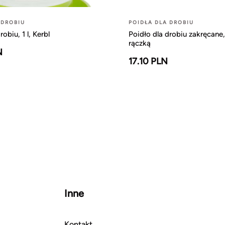
 DROBIU
POIDŁA DLA DROBIU
robiu, 1 l, Kerbl
Poidło dla drobiu zakręcane, 
rączką
N
17.10 PLN
Inne
Kontakt