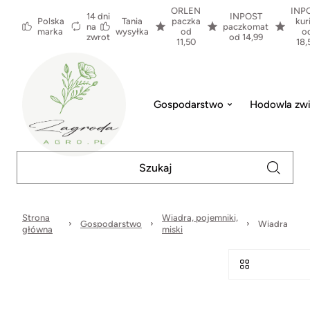
ORLEN
INP
14 dni
INPOST
Polska
Tania
paczka
kur
na
paczkomat
marka
wysyłka
od
o
zwrot
od 14,99
11,50
18,
Gospodarstwo
Hodowla zwi
Strona
Wiadra, pojemniki,
Gospodarstwo
Wiadra
główna
miski