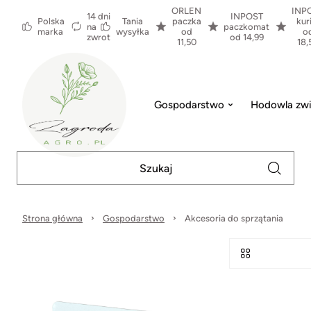
ORLEN
INP
14 dni
INPOST
Polska
Tania
paczka
kur
na
paczkomat
marka
wysyłka
od
o
zwrot
od 14,99
11,50
18,
Gospodarstwo
Hodowla zwi
Strona główna
Gospodarstwo
Akcesoria do sprzątania