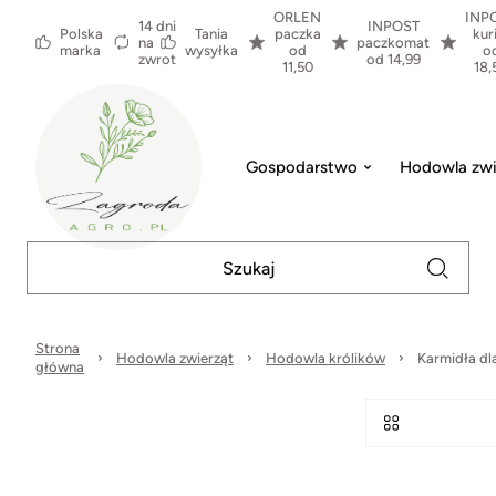
ORLEN
INP
14 dni
INPOST
Polska
Tania
paczka
kur
na
paczkomat
marka
wysyłka
od
o
zwrot
od 14,99
11,50
18,
Gospodarstwo
Hodowla zwi
Strona
Hodowla zwierząt
Hodowla królików
Karmidła dl
główna