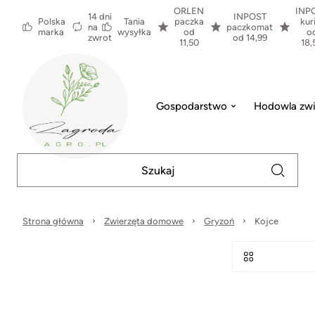
ORLEN
INP
14 dni
INPOST
Polska
Tania
paczka
kur
na
paczkomat
marka
wysyłka
od
o
zwrot
od 14,99
11,50
18,
Gospodarstwo
Hodowla zwi
Strona główna
Zwierzęta domowe
Gryzoń
Kojce