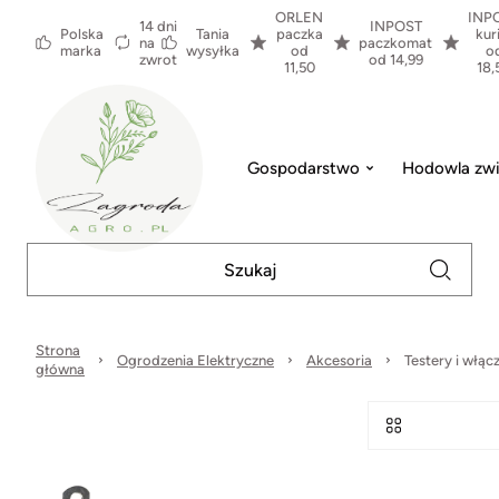
ORLEN
INP
14 dni
INPOST
Polska
Tania
paczka
kur
na
paczkomat
marka
wysyłka
od
o
zwrot
od 14,99
11,50
18,
Gospodarstwo
Hodowla zwi
Strona
Ogrodzenia Elektryczne
Akcesoria
Testery i włącz
główna