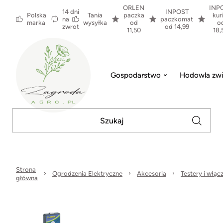
ORLEN
INP
14 dni
INPOST
Polska
Tania
paczka
kur
na
paczkomat
marka
wysyłka
od
o
zwrot
od 14,99
11,50
18,
Gospodarstwo
Hodowla zwi
Strona
Ogrodzenia Elektryczne
Akcesoria
Testery i włącz
główna