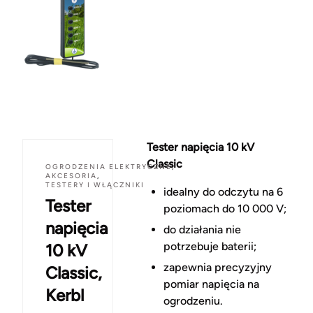
Tester napięcia 10 kV
Classic
OGRODZENIA ELEKTRYCZNE
,
AKCESORIA
,
TESTERY I WŁĄCZNIKI
idealny do odczytu na 6
Tester
poziomach do 10 000 V;
napięcia
do działania nie
potrzebuje baterii;
10 kV
zapewnia precyzyjny
Classic,
pomiar napięcia na
Kerbl
ogrodzeniu.