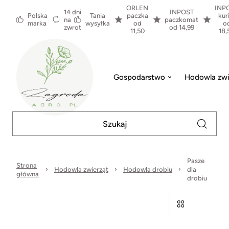
ORLEN
INP
14 dni
INPOST
Polska
Tania
paczka
kur
na
paczkomat
marka
wysyłka
od
o
zwrot
od 14,99
11,50
18,
Gospodarstwo
Hodowla zwi
Pasze
Strona
Hodowla zwierząt
Hodowla drobiu
dla
główna
drobiu