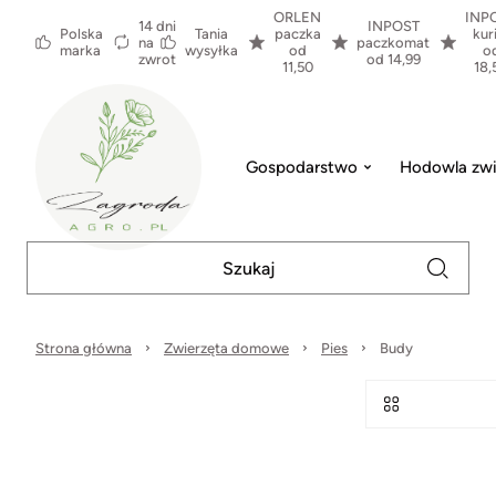
ORLEN
INP
14 dni
INPOST
Polska
Tania
paczka
kur
na
paczkomat
marka
wysyłka
od
o
zwrot
od 14,99
11,50
18,
Gospodarstwo
Hodowla zwi
Strona główna
Zwierzęta domowe
Pies
Budy