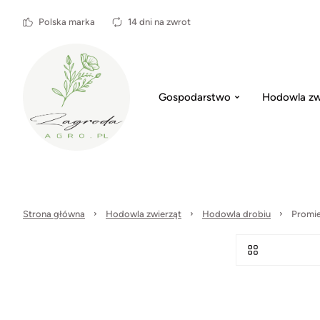
Polska marka
14 dni na zwrot
Gospodarstwo
Hodowla zw
Strona główna
Hodowla zwierząt
Hodowla drobiu
Promie