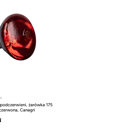
I
 podczerwieni, żarówka 175
czerwona, Canagri
N