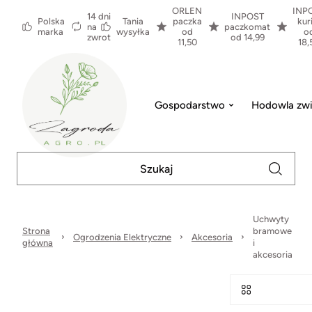
ORLEN
INP
14 dni
INPOST
Polska
Tania
paczka
kur
na
paczkomat
marka
wysyłka
od
o
zwrot
od 14,99
11,50
18,
Gospodarstwo
Hodowla zwi
Uchwyty
Strona
bramowe
Ogrodzenia Elektryczne
Akcesoria
główna
i
akcesoria