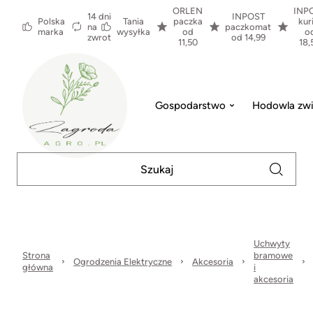
ORLEN
INP
14 dni
INPOST
Polska
Tania
paczka
kur
na
paczkomat
marka
wysyłka
od
o
zwrot
od 14,99
11,50
18,
Gospodarstwo
Hodowla zwi
Uchwyty
Strona
bramowe
Ogrodzenia Elektryczne
Akcesoria
główna
i
akcesoria