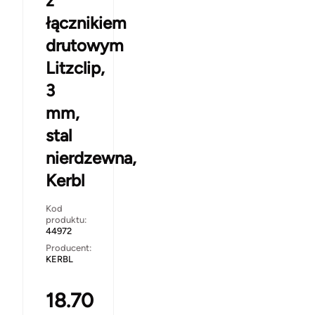
z
łącznikiem
drutowym
Litzclip,
3
mm,
stal
nierdzewna,
Kerbl
Kod
produktu:
44972
Producent:
KERBL
18.70