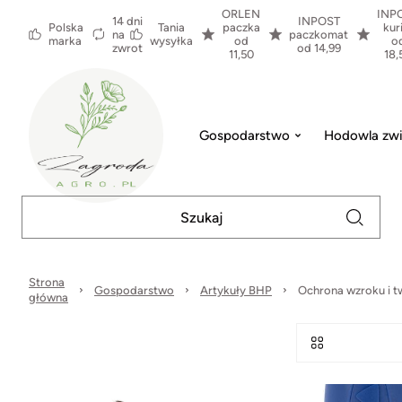
ORLEN
INP
14 dni
INPOST
Polska
Tania
paczka
kur
na
paczkomat
marka
wysyłka
od
o
zwrot
od 14,99
11,50
18,
Gospodarstwo
Hodowla zwi
Strona
Gospodarstwo
Artykuły BHP
Ochrona wzroku i t
główna