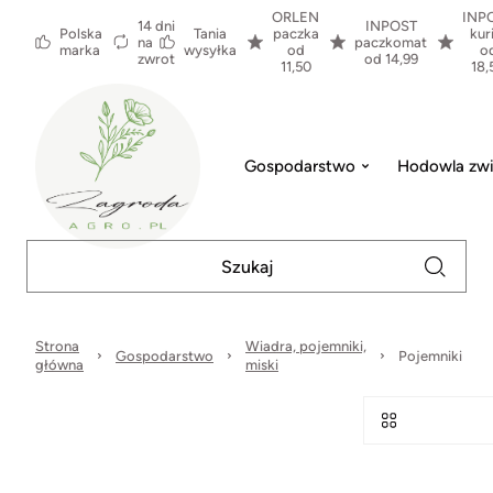
ORLEN
INP
14 dni
INPOST
Polska
Tania
paczka
kur
na
paczkomat
marka
wysyłka
od
o
zwrot
od 14,99
11,50
18,
Gospodarstwo
Hodowla zwi
Strona
Wiadra, pojemniki,
Gospodarstwo
Pojemniki
główna
miski