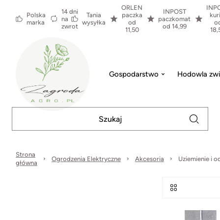
ORLEN
INP
14 dni
INPOST
Polska
Tania
paczka
kur
na
paczkomat
marka
wysyłka
od
o
zwrot
od 14,99
11,50
18,
Gospodarstwo
Hodowla zwi
Strona
Ogrodzenia Elektryczne
Akcesoria
Uziemienie i 
główna