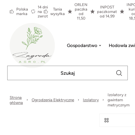
ORLEN
INP
14 dni
INPOST
Polska
Tania
paczka
kur
na
paczkomat
marka
wysyłka
od
o
zwrot
od 14,99
11,50
18,
Gospodarstwo
Hodowla zwi
Izolatory z
Strona
Ogrodzenia Elektryczne
Izolatory
gwintem
główna
metrycznym