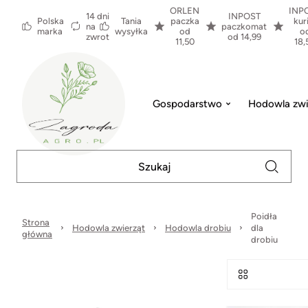
ORLEN
INP
14 dni
INPOST
Polska
Tania
paczka
kur
na
paczkomat
marka
wysyłka
od
o
zwrot
od 14,99
11,50
18,
Gospodarstwo
Hodowla zwi
Poidła
Strona
Hodowla zwierząt
Hodowla drobiu
dla
główna
drobiu