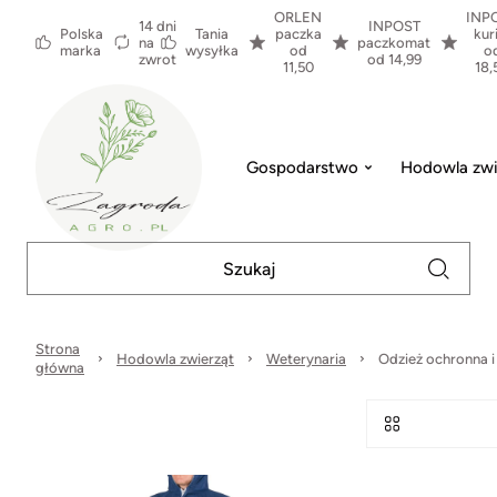
ORLEN
INP
14 dni
INPOST
Polska
Tania
paczka
kur
na
paczkomat
marka
wysyłka
od
o
zwrot
od 14,99
11,50
18,
Gospodarstwo
Hodowla zwi
Strona
Hodowla zwierząt
Weterynaria
Odzież ochronna i
główna