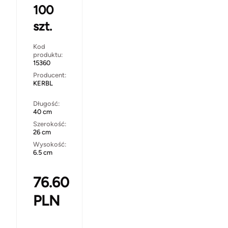
100
szt.
Kod
produktu:
15360
Producent:
KERBL
Długość:
40 cm
Szerokość:
26 cm
Wysokość:
6.5 cm
76.60
PLN