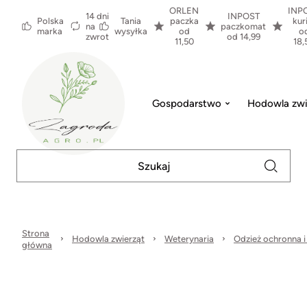
ORLEN
INP
14 dni
INPOST
Polska
Tania
paczka
kur
na
paczkomat
marka
wysyłka
od
o
zwrot
od 14,99
11,50
18,
Gospodarstwo
Hodowla zwi
Strona
Hodowla zwierząt
Weterynaria
Odzież ochronna i
główna