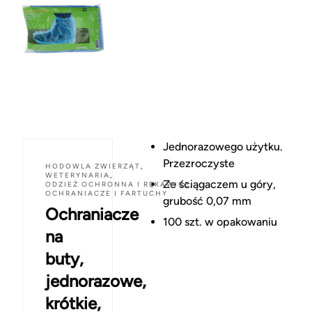
Jednorazowego użytku.
Przezroczyste
HODOWLA ZWIERZĄT
,
WETERYNARIA
,
Ze ściągaczem u góry,
ODZIEŻ OCHRONNA I RĘKAWICE
,
OCHRANIACZE I FARTUCHY
grubość 0,07 mm
Ochraniacze
100 szt. w opakowaniu
na
buty,
jednorazowe,
krótkie,