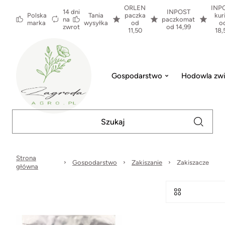
ORLEN
INP
14 dni
INPOST
Polska
Tania
paczka
kur
na
paczkomat
marka
wysyłka
od
o
zwrot
od 14,99
11,50
18,
Gospodarstwo
Hodowla zwi
Strona
Gospodarstwo
Zakiszanie
Zakiszacze
główna