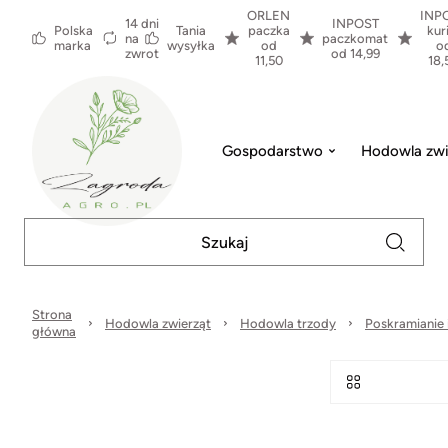
ORLEN
INP
14 dni
INPOST
Polska
Tania
paczka
kur
na
paczkomat
marka
wysyłka
od
o
zwrot
od 14,99
11,50
18,
Gospodarstwo
Hodowla zwi
Strona
Hodowla zwierząt
Hodowla trzody
Poskramianie 
główna