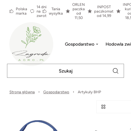
ORLEN
INP
14 dni
INPOST
Polska
Tania
paczka
kur
na
paczkomat
marka
wysyłka
od
o
zwrot
od 14,99
11,50
18,
Gospodarstwo
Hodowla zwi
Strona główna
Gospodarstwo
Artykuły BHP