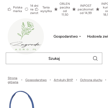
ORLEN
INP
14 dni
INPOST
Polska
Tania
paczka
kur
na
paczkomat
marka
wysyłka
od
o
zwrot
od 14,99
11,50
18,
Gospodarstwo
Hodowla zwi
Strona
Gospodarstwo
Artykuły BHP
Ochrona słuchu
główna