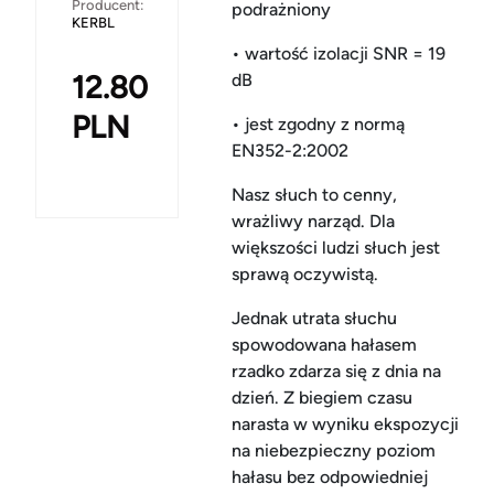
Producent:
podrażniony
KERBL
• wartość izolacji SNR = 19
12.80
dB
PLN
• jest zgodny z normą
EN352-2:2002
Nasz słuch to cenny,
wrażliwy narząd.
Dla
większości ludzi słuch jest
sprawą oczywistą.
Jednak utrata słuchu
spowodowana hałasem
rzadko zdarza się z dnia na
dzień.
Z biegiem czasu
narasta w wyniku ekspozycji
na niebezpieczny poziom
hałasu bez odpowiedniej