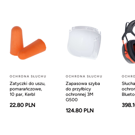
OCHRONA SŁUCHU
OCHRONA SŁUCHU
OCHRO
Zatyczki do uszu,
Zapasowa szyba
Słuch
pomarańczowe,
do przyłbicy
ochron
10 par, Kerbl
ochronnej 3M
Blueto
G500
22.80 PLN
398.
124.80 PLN