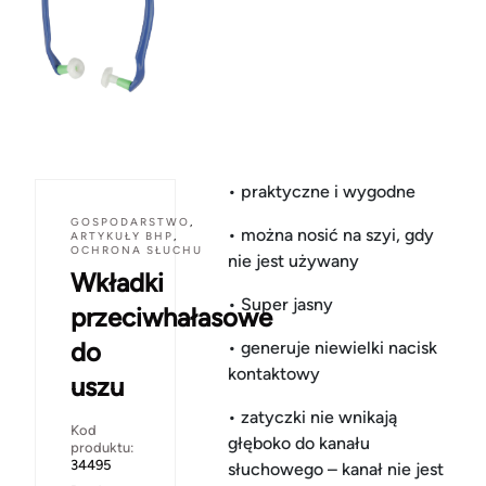
• praktyczne i wygodne
GOSPODARSTWO
,
• można nosić na szyi, gdy
ARTYKUŁY BHP
,
OCHRONA SŁUCHU
nie jest używany
Wkładki
• Super jasny
przeciwhałasowe
do
• generuje niewielki nacisk
kontaktowy
uszu
• zatyczki nie wnikają
Kod
głęboko do kanału
produktu:
34495
słuchowego – kanał nie jest