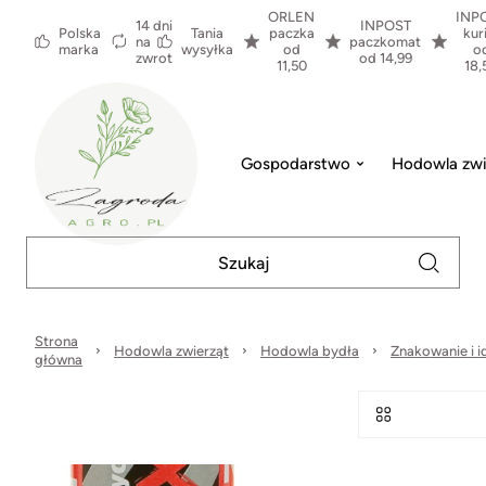
ORLEN
INP
14 dni
INPOST
Polska
Tania
paczka
kur
na
paczkomat
marka
wysyłka
od
o
zwrot
od 14,99
11,50
18,
Gospodarstwo
Hodowla zwi
Strona
Hodowla zwierząt
Hodowla bydła
Znakowanie i i
główna