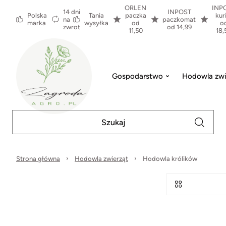
ORLEN
INP
14 dni
INPOST
Polska
Tania
paczka
kur
na
paczkomat
marka
wysyłka
od
o
zwrot
od 14,99
11,50
18,
Gospodarstwo
Hodowla zwi
Strona główna
Hodowla zwierząt
Hodowla królików