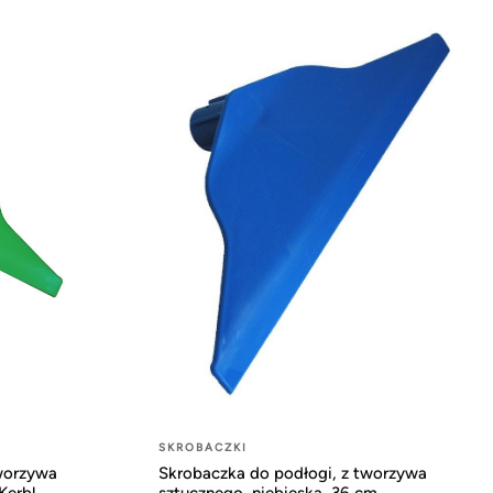
SKROBACZKI
tworzywa
Skrobaczka do podłogi, z tworzywa
Kerbl
sztucznego, niebieska, 36 cm