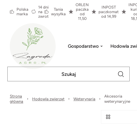
ORLEN
INP
14 dni
INPOST
Polska
Tania
paczka
kur
na
paczkomat
marka
wysyłka
od
o
zwrot
od 14,99
11,50
18,
Gospodarstwo
Hodowla zwi
Strona
Akcesoria
Hodowla zwierząt
Weterynaria
główna
weterynaryjne