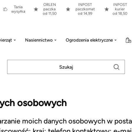
ORLEN
INPOST
INPOST
Tania
paczka
paczkomat
kurier
wysyłka
od 11,50
od 14,99
od 18,50
ierząt
Nasiennictwo
Ogrodzenia elektryczne
nych osobowych
zanie moich danych osobowych w postaci:
cowość; kraj; telefon kontaktowy; e-mail;