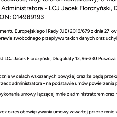
 Administratora - LCJ Jacek Florczyński,
GON: 014989193
entu Europejskiego i Rady (UE) 2016/679 z dnia 27 kwi
prawie swobodnego przepływu takich danych oraz uchy
t LCJ Jacek Florczyński, Długokąty 13, 96-330 Puszcz
znie w celach wskazanych powyżej oraz że będą przek
rzecz administratora - na podstawie umów powierzenia 
ykonania umowy łączącej mnie z administratorem oraz n
z okres obowiązywania umowy zawartej przeze mnie z