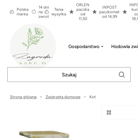
ORLEN
INP
14 dni
INPOST
Polska
Tania
paczka
kur
na
paczkomat
marka
wysyłka
od
o
zwrot
od 14,99
11,50
18,
Gospodarstwo
Hodowla zwi
Strona główna
Zwierzęta domowe
Kot