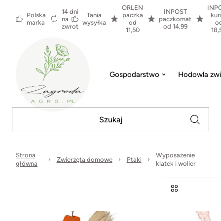
ORLEN
INP
14 dni
INPOST
Polska
Tania
paczka
kur
na
paczkomat
marka
wysyłka
od
o
zwrot
od 14,99
11,50
18,
Gospodarstwo
Hodowla zwi
Strona
Wyposażenie
Zwierzęta domowe
Ptaki
główna
klatek i wolier