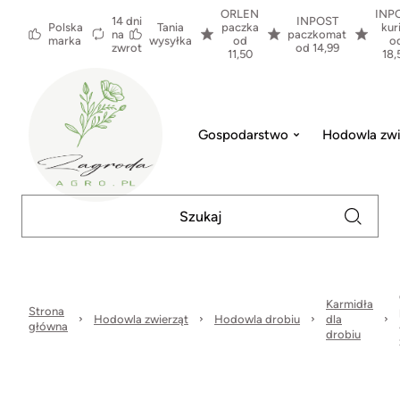
ORLEN
INP
14 dni
INPOST
Polska
Tania
paczka
kur
na
paczkomat
marka
wysyłka
od
o
zwrot
od 14,99
11,50
18,
Gospodarstwo
Hodowla zwi
Karmidła
Strona
Hodowla zwierząt
Hodowla drobiu
dla
główna
drobiu