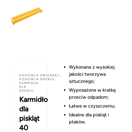
Wykonane z wysokiej
jakości tworzywa
HODOWLA ZWIERZĄT
,
HODOWLA DROBIU
,
sztucznego;
KARMIDŁA
DLA
Wyposażone w kratkę
DROBIU
przeciw odpadom;
Karmidło
Łatwe w czyszczeniu;
dla
Idealne dla piskląt i
piskląt
ptaków.
40