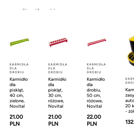
KARMIDŁA
KARMIDŁA
KARMIDŁA
DLA
DLA
DLA
DROBIU
DROBIU
DROBIU
Karmidło
Karmidło
Karmidło
KAR
DRO
dla
dla
dla
Kar
piskląt,
piskląt,
drobiu,
zas
40 cm,
30 cm,
50 cm,
aut
zielone,
różowe,
różowe,
20 k
Novital
Novital
Novital
- żó
21.00
21.00
22.00
132
PLN
PLN
PLN