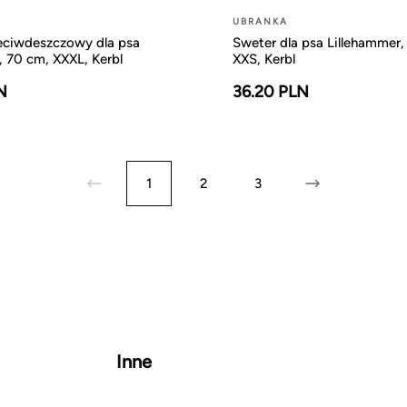
UBRANKA
zeciwdeszczowy dla psa
Sweter dla psa Lillehammer, 
 70 cm, XXXL, Kerbl
XXS, Kerbl
N
36.20 PLN
1
2
3
Inne