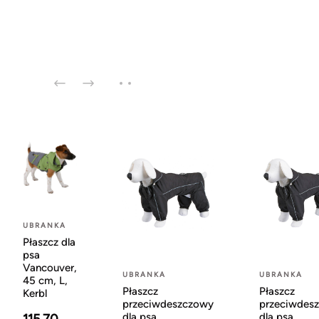
UBRANKA
Płaszcz dla
psa
Vancouver,
UBRANKA
UBRANKA
45 cm, L,
Płaszcz
Płaszcz
Kerbl
przeciwdeszczowy
przeciwdes
dla psa
dla psa