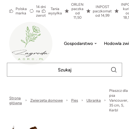
ORLEN
INP
14 dni
INPOST
Polska
Tania
paczka
kur
na
paczkomat
marka
wysyłka
od
o
zwrot
od 14,99
11,50
18,
Gospodarstwo
Hodowla zwi
Płaszcz dla
psa
Strona
Zwierzęta domowe
Pies
Ubranka
Vancouver,
główna
35 cm, S,
Kerbl