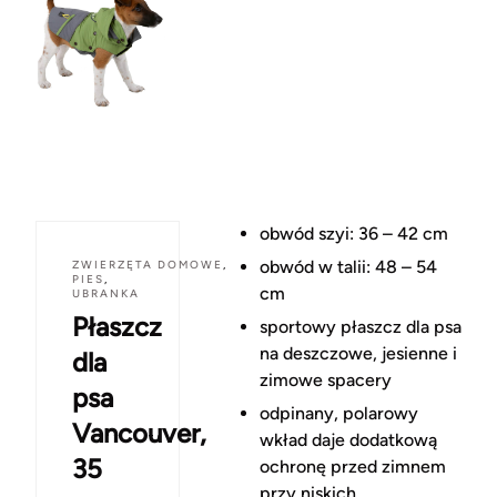
obwód szyi: 36 – 42 cm
obwód w talii: 48 – 54
ZWIERZĘTA DOMOWE
,
PIES
,
cm
UBRANKA
Płaszcz
sportowy płaszcz dla psa
na deszczowe, jesienne i
dla
zimowe spacery
psa
odpinany, polarowy
Vancouver,
wkład daje dodatkową
35
ochronę przed zimnem
przy niskich