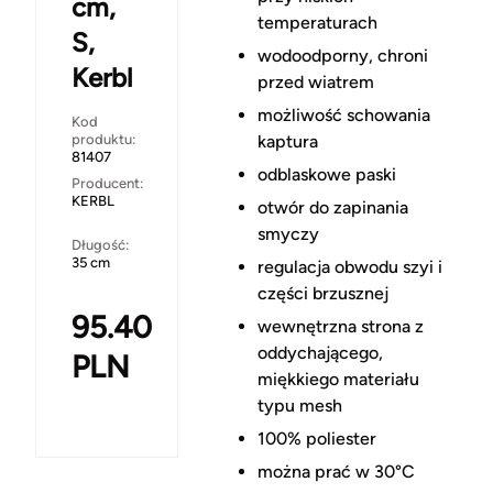
cm,
temperaturach
S,
wodoodporny, chroni
Kerbl
przed wiatrem
możliwość schowania
Kod
produktu:
kaptura
81407
odblaskowe paski
Producent:
KERBL
otwór do zapinania
smyczy
Długość:
35 cm
regulacja obwodu szyi i
części brzusznej
95.40
wewnętrzna strona z
oddychającego,
PLN
miękkiego materiału
typu mesh
100% poliester
można prać w 30°C