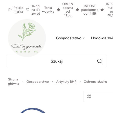
ORLEN
INP
14 dni
INPOST
Polska
Tania
paczka
kur
na
paczkomat
marka
wysyłka
od
o
zwrot
od 14,99
11,50
18,
Gospodarstwo
Hodowla zwi
Strona
Gospodarstwo
Artykuły BHP
Ochrona słuchu
główna