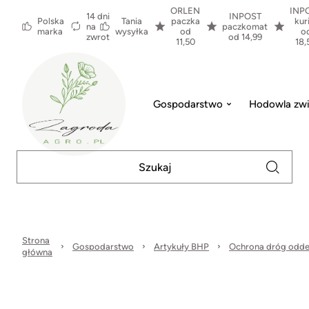
ORLEN
INP
14 dni
INPOST
Polska
Tania
paczka
kur
na
paczkomat
marka
wysyłka
od
o
zwrot
od 14,99
11,50
18,
Gospodarstwo
Hodowla zwi
Strona
Gospodarstwo
Artykuły BHP
Ochrona dróg odd
główna