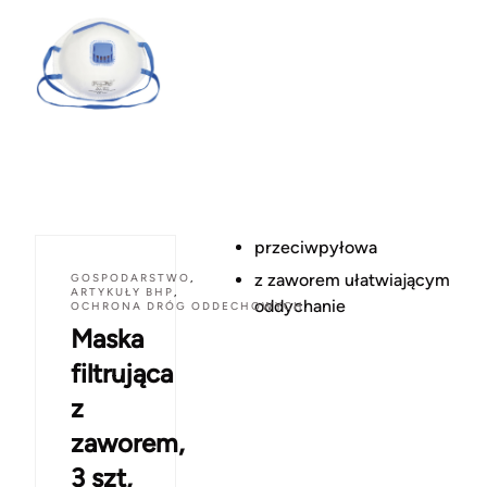
przeciwpyłowa
z zaworem ułatwiającym
GOSPODARSTWO
,
ARTYKUŁY BHP
,
oddychanie
OCHRONA DRÓG ODDECHOWYCH
Maska
filtrująca
z
zaworem,
3 szt,