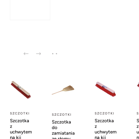
SZCZOTKI
SZCZOTKI
S
SZCZOTKI
Szczotka
Szczotka
S
Szczotka
z
z
z
do
uchwytem
uchwytem
zamiatania
na kij
na kij
n
ze słomy