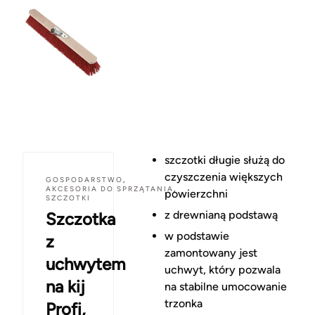
szczotki długie służą do
czyszczenia większych
GOSPODARSTWO
,
AKCESORIA DO SPRZĄTANIA
,
powierzchni
SZCZOTKI
z drewnianą podstawą
Szczotka
w podstawie
z
zamontowany jest
uchwytem
uchwyt, który pozwala
na kij
na stabilne umocowanie
trzonka
Profi,