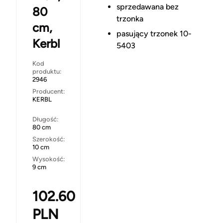
sprzedawana bez
80
trzonka
cm,
pasujący trzonek 10-
Kerbl
5403
Kod
produktu:
2946
Producent:
KERBL
Długość:
80 cm
Szerokość:
10 cm
Wysokość:
9 cm
102.60
PLN