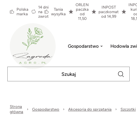
ORLEN
INP
14 dni
INPOST
Polska
Tania
paczka
kur
na
paczkomat
marka
wysyłka
od
o
zwrot
od 14,99
11,50
18,
Gospodarstwo
Hodowla zwi
Strona
Gospodarstwo
Akcesoria do sprzątania
Szczotki
główna