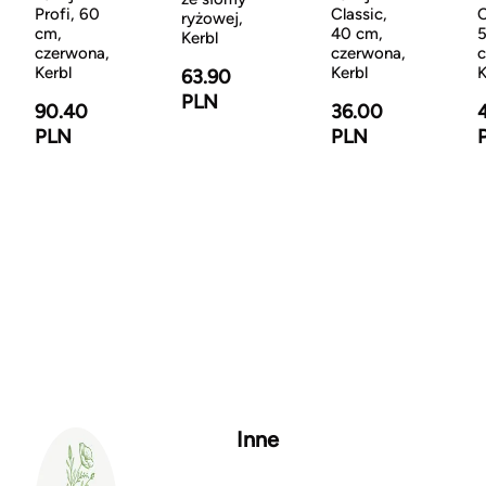
Profi, 60
Classic,
C
ryżowej,
cm,
40 cm,
5
Kerbl
czerwona,
czerwona,
c
Kerbl
Kerbl
K
63.90
PLN
90.40
36.00
PLN
PLN
Inne