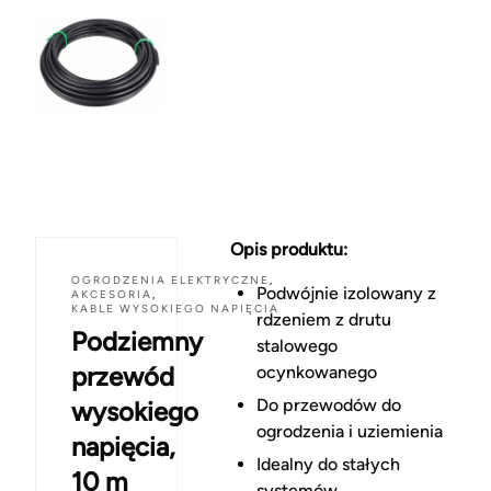
Opis produktu:
OGRODZENIA ELEKTRYCZNE
,
Podwójnie izolowany z
AKCESORIA
,
KABLE WYSOKIEGO NAPIĘCIA
rdzeniem z drutu
Podziemny
stalowego
przewód
ocynkowanego
Do przewodów do
wysokiego
ogrodzenia i uziemienia
napięcia,
Idealny do stałych
10 m
systemów