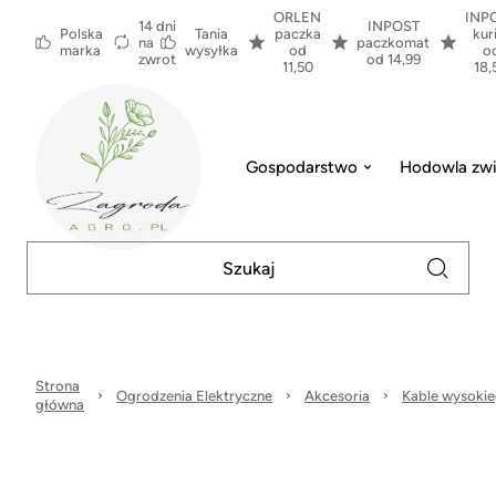
ORLEN
INP
14 dni
INPOST
Polska
Tania
paczka
kur
na
paczkomat
marka
wysyłka
od
o
zwrot
od 14,99
11,50
18,
Gospodarstwo
Hodowla zwi
Strona
Ogrodzenia Elektryczne
Akcesoria
Kable wysokie
główna