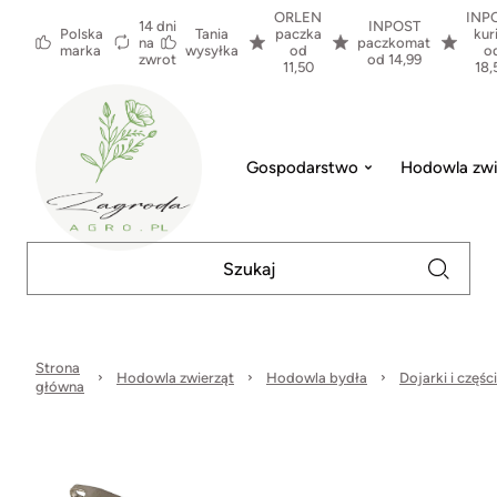
ORLEN
INP
14 dni
INPOST
Polska
Tania
paczka
kur
na
paczkomat
marka
wysyłka
od
o
zwrot
od 14,99
11,50
18,
Gospodarstwo
Hodowla zwi
Strona
Hodowla zwierząt
Hodowla bydła
Dojarki i częśc
główna