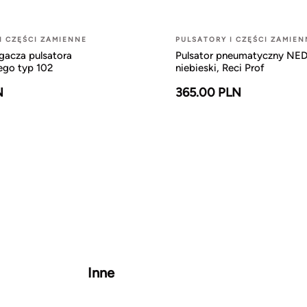
I CZĘŚCI ZAMIENNE
PULSATORY I CZĘŚCI ZAMIEN
gacza pulsatora
Pulsator pneumatyczny NE
ego typ 102
niebieski, Reci Prof
N
365.00 PLN
Inne