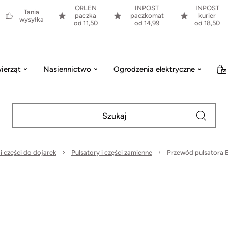
ORLEN
INPOST
INPOST
Tania
paczka
paczkomat
kurier
wysyłka
od 11,50
od 14,99
od 18,50
ierząt
Nasiennictwo
Ogrodzenia elektryczne
 i części do dojarek
Pulsatory i części zamienne
Przewód pulsatora E