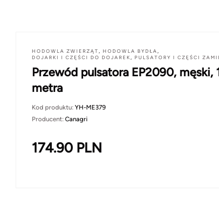
HODOWLA ZWIERZĄT
,
HODOWLA BYDŁA
,
DOJARKI I CZĘŚCI DO DOJAREK
,
PULSATORY I CZĘŚCI ZAM
Przewód pulsatora EP2090, męski, 
metra
Kod produktu:
YH-ME379
Producent:
Canagri
174.90
PLN