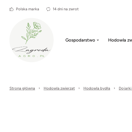
Polska marka
14 dni na zwrot
Gospodarstwo
Hodowla zw
Strona główna
Hodowla zwierząt
Hodowla bydła
Dojarki