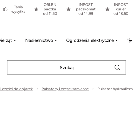
ORLEN
INPOST
INPOST
Tania
paczka
paczkomat
kurier
wysyłka
od 11,50
od 14,99
od 18,50
ierząt
Nasiennictwo
Ogrodzenia elektryczne
 i części do dojarek
Pulsatory i części zamienne
Pulsator hydrauliczn