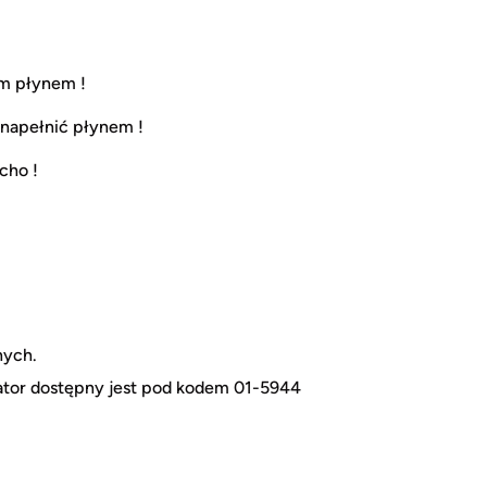
ym płynem !
 napełnić płynem !
cho !
nych.
ator dostępny jest pod kodem 01-5944