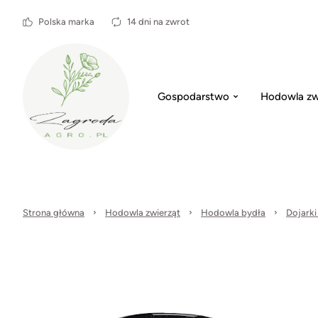
Polska marka
14 dni na zwrot
Gospodarstwo
Hodowla zw
Strona główna
Hodowla zwierząt
Hodowla bydła
Dojarki