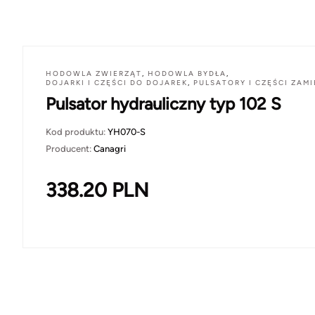
HODOWLA ZWIERZĄT
,
HODOWLA BYDŁA
,
DOJARKI I CZĘŚCI DO DOJAREK
,
PULSATORY I CZĘŚCI ZAM
Pulsator hydrauliczny typ 102 S
Kod produktu:
YH070-S
Producent:
Canagri
338.20
PLN