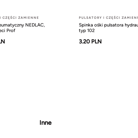
I CZĘŚCI ZAMIENNE
PULSATORY I CZĘŚCI ZAMIEN
neumatyczny NEDLAC,
Spinka ośki pulsatora hydra
eci Prof
typ 102
LN
3.20 PLN
Inne