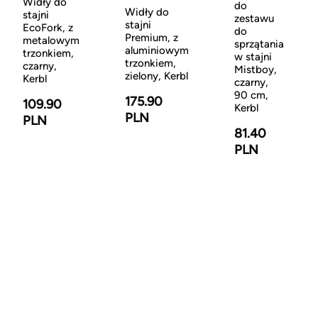
Widły do
do
Widły do
stajni
zestawu
stajni
EcoFork, z
do
Premium, z
metalowym
sprzątania
aluminiowym
trzonkiem,
w stajni
trzonkiem,
czarny,
Mistboy,
zielony, Kerbl
Kerbl
czarny,
90 cm,
175.90
109.90
Kerbl
PLN
PLN
81.40
PLN