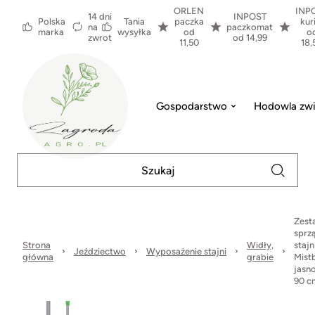
ORLEN
INP
14 dni
INPOST
Polska
Tania
paczka
kur
na
paczkomat
marka
wysyłka
od
o
zwrot
od 14,99
11,50
18,
Gospodarstwo
Hodowla zwi
Zest
sprz
Strona
Widły,
stajn
Jeździectwo
Wyposażenie stajni
główna
grabie
Mist
jasno
90 c