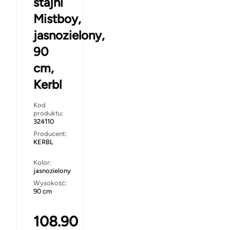
stajni
Mistboy,
jasnozielony,
90
cm,
Kerbl
Kod
produktu:
324110
Producent:
KERBL
Kolor:
jasnozielony
Wysokość:
90 cm
108.90