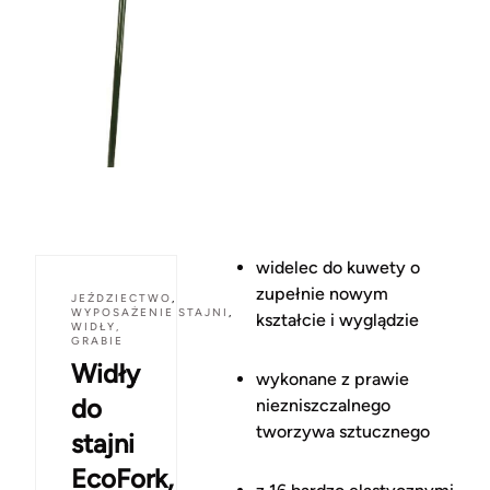
widelec do kuwety o
zupełnie nowym
JEŹDZIECTWO
,
WYPOSAŻENIE STAJNI
,
kształcie i wyglądzie
WIDŁY,
GRABIE
Widły
wykonane z prawie
do
niezniszczalnego
tworzywa sztucznego
stajni
EcoFork,