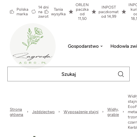
ORLEN
INP
14 dni
INPOST
Polska
Tania
paczka
kur
na
paczkomat
marka
wysyłka
od
o
zwrot
od 14,99
11,50
18,
Gospodarstwo
Hodowla zwi
Widł
stajn
EcoF
Strona
Widły,
Jeździectwo
Wyposażenie stajni
met
główna
grabie
trzo
czarn
Kerb