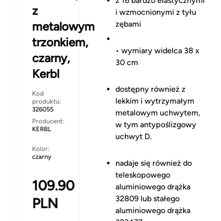
z 16 bardzo elastycznymi
z
i wzmocnionymi z tyłu
metalowym
zębami
trzonkiem,
• wymiary widelca 38 x
czarny,
30 cm
Kerbl
dostępny również z
Kod
lekkim i wytrzymałym
produktu:
326055
metalowym uchwytem,
Producent:
w tym antypoślizgowy
KERBL
uchwyt D.
Kolor:
czarny
nadaje się również do
teleskopowego
109.90
aluminiowego drążka
32809 lub stałego
PLN
aluminiowego drążka