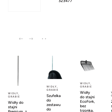
323477
WIDŁY,
GRABIE
WIDŁY,
GRABIE
Widły
WIDŁY,
Szufelka
do stajni
GRABIE
do
EcoFork,
Widły do
zestawu
bez
stajni
do
trzonka,
Premium, z